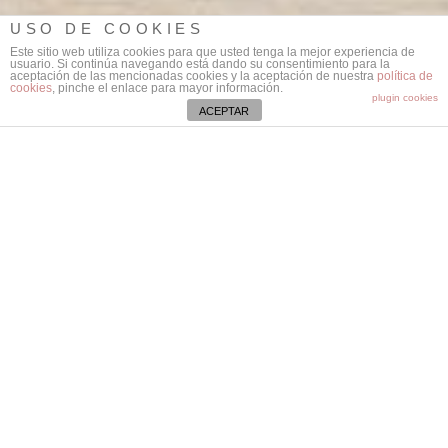
USO DE COOKIES
Este sitio web utiliza cookies para que usted tenga la mejor experiencia de
usuario. Si continúa navegando está dando su consentimiento para la
aceptación de las mencionadas cookies y la aceptación de nuestra
política de
cookies
, pinche el enlace para mayor información.
plugin cookies
ACEPTAR
YEAR
STATUS
2014
Completed
QUINTA UNIDAD DE DISTRITO- POLICIA LOCAL VALENCIA
The design meets functional requirements and to
Improve energy efficiency and use. The building has
geothermal energy for air conditioning , and its
orientation, natural lighting and the materials used
reduce the energy cost of the building.