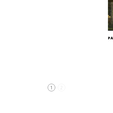
P
1
2