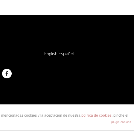
S
English
Español
din
Facebook
as mencionadas cookies y la aceptación de nuestra
política de cookies
, pinche el
plugin cookies