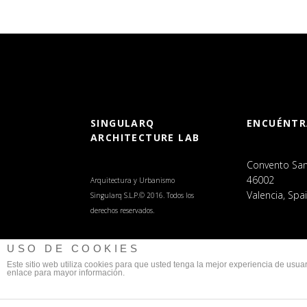
SINGULARQ
ENCUÉNT
ARCHITECTURE LAB
Convento Sant
46002
Arquitectura y Urbanismo
Valencia, Spai
Singularq S.L.P.© 2016. Todos los
derechos reservados.
USO DE COOKIES
Este sitio web utiliza cookies para que usted tenga la mejor experiencia de us
enlace para mayor información.