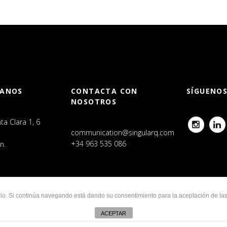
RANOS
CONTACTA CON
SÍGUENO
NOSOTROS
a Clara 1, 6
Instagram
Linke
communication@singularq.com
+34 963 535 086
n.
uario. Si continúa navegando está dando su consentimiento para la aceptación de l
ACEPTAR